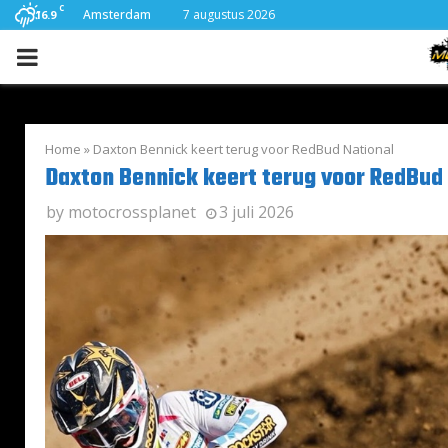
C
Amsterdam
7 augustus 2026
16.9
PRIMARY
MENU
Home
»
Daxton Bennick keert terug voor RedBud National
Daxton Bennick keert terug voor RedBud 
by
motocrossplanet
3 juli 2026