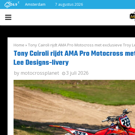
C
Amsterdam
7 augustus 2026
16.9
PRIMARY
MENU
Home
»
Tony Cairoli rijdt AMA Pro Motocross met exclusieve Troy L
Tony Cairoli rijdt AMA Pro Motocross me
Lee Designs-livery
by
motocrossplanet
3 juli 2026