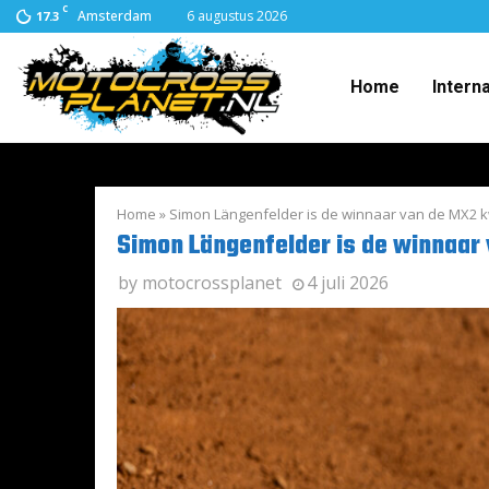
C
Amsterdam
6 augustus 2026
17.3
Home
Intern
Home
»
Simon Längenfelder is de winnaar van de MX2 kwa
Simon Längenfelder is de winnaar 
by
motocrossplanet
4 juli 2026