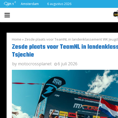
C
Amsterdam
6 augustus 2026
21.1
PRIMARY
MENU
Home
»
Zesde plaats voor TeamNL in landenklassement WK Jeugd 
Zesde plaats voor TeamNL in landenkla
Tsjechie
by
motocrossplanet
6 juli 2026