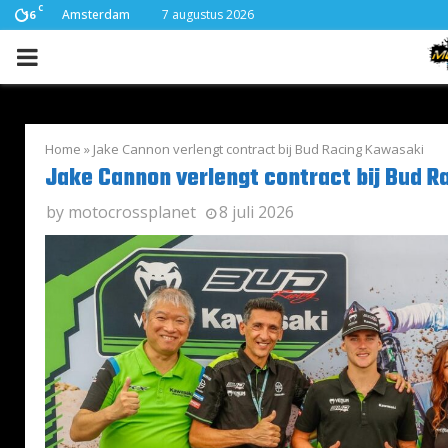
C
Amsterdam
7 augustus 2026
16
PRIMARY
MENU
Home
»
Jake Cannon verlengt contract bij Bud Racing Kawasaki
Jake Cannon verlengt contract bij Bud 
by
motocrossplanet
8 juli 2026