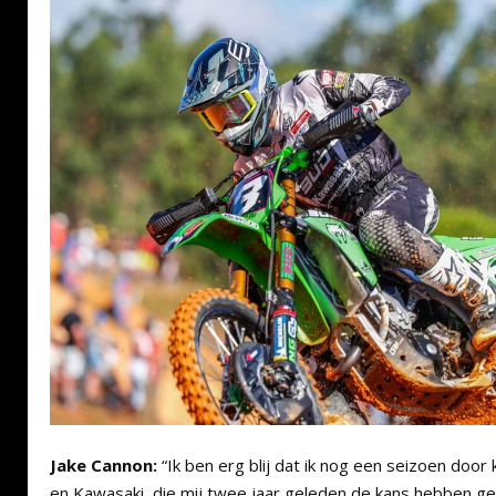
Jake Cannon:
“Ik ben erg blij dat ik nog een seizoen doo
en Kawasaki, die mij twee jaar geleden de kans hebben g