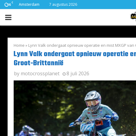
C
Amsterdam
7 augustus 2026
16
PRIMARY
MENU
Home
»
Lynn Valk ondergaat opnieuw operatie en mist MXGP van G
Lynn Valk ondergaat opnieuw operatie e
Groot-Brittannië
by
motocrossplanet
8 juli 2026