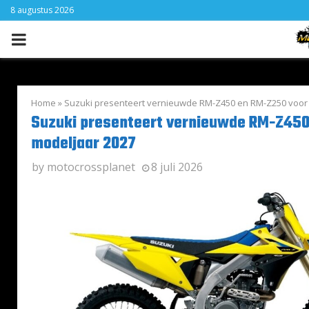
8 augustus 2026
PRIMARY
MENU
Home
»
Suzuki presenteert vernieuwde RM-Z450 en RM-Z250 voor
Suzuki presenteert vernieuwde RM-Z450
modeljaar 2027
by
motocrossplanet
8 juli 2026