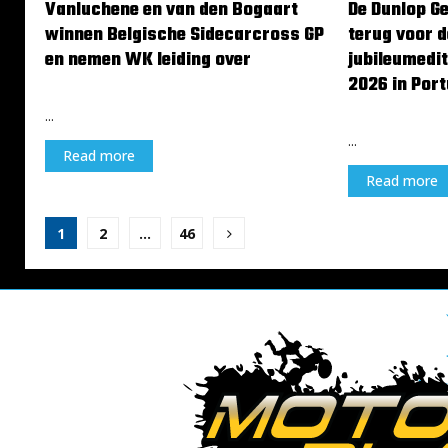
Vanluchene en van den Bogaart
De Dunlop G
winnen Belgische Sidecarcross GP
terug voor d
en nemen WK leiding over
jubileumedit
2026 in Port
30 juni 2026
29 juni 2026
...
...
Read more
Read more
Berichten
1
2
…
46
paginering