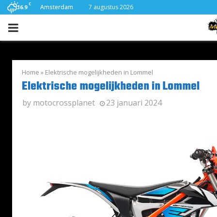
C
Amsterdam
7 augustus 2026
16.9
PRIMARY
MENU
Home
»
Elektrische mogelijkheden in Lommel
Elektrische mogelijkheden in Lommel
by
motocrossplanet
23 januari 2024