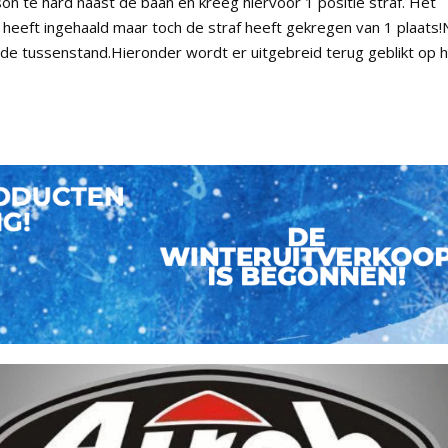
on te hard naast de baan en kreeg hiervoor 1 positie straf. Het
d heeft ingehaald maar toch de straf heeft gekregen van 1 plaats!
 de tussenstand.Hieronder wordt er uitgebreid terug geblikt op 