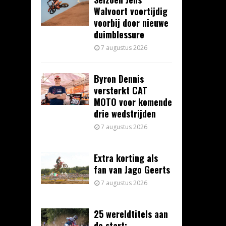
Walvoort voortijdig
voorbij door nieuwe
duimblessure
7 augustus 2026
Byron Dennis
versterkt CAT
MOTO voor komende
drie wedstrijden
7 augustus 2026
Extra korting als
fan van Jago Geerts
7 augustus 2026
25 wereldtitels aan
de start: