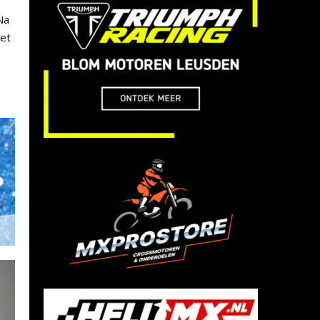
Na
het