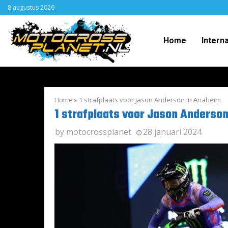
8 augustus 2026
Home
Intern
Home
»
1 strafplaats voor Jason Anderson in Anaheim
1 strafplaats voor Jason Anderso
by
motocrossplanet
28 januari 2024