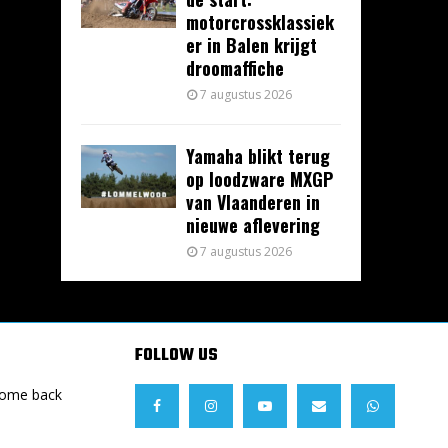
motorcrossklassiek
er in Balen krijgt
droomaffiche
7 augustus 2026
Yamaha blikt terug
op loodzware MXGP
van Vlaanderen in
nieuwe aflevering
7 augustus 2026
FOLLOW US
Come back