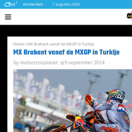
C
Amsterdam
7 augustus 2026
15.5
PRIMARY
MENU
Home
»
MX Brabant vanaf de MXGP in Turkije
MX Brabant vanaf de MXGP in Turkije
by
motocrossplanet
9 september 2024