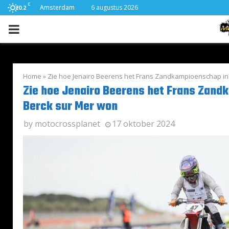
C
Amsterdam
6 augustus 2026
20.2
PRIMARY
MENU
Home
»
Zie hoe Jenairo Beerens het Frans Zandkampioenschap in
Zie hoe Jenairo Beerens het Frans Zand
Berck sur Mer won
by
motocrossplanet
17 oktober 2024