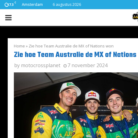
C
Amsterdam
6 augustus 2026
17.3
PRIMARY
MENU
Home
»
Zie hoe Team Australie de MX of Nations won
Zie hoe Team Australie de MX of Nations
by
motocrossplanet
7 november 2024