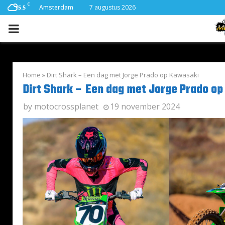
C
Amsterdam
7 augustus 2026
15.5
PRIMARY
MENU
Home
»
Dirt Shark – Een dag met Jorge Prado op Kawasaki
Dirt Shark – Een dag met Jorge Prado o
by
motocrossplanet
19 november 2024