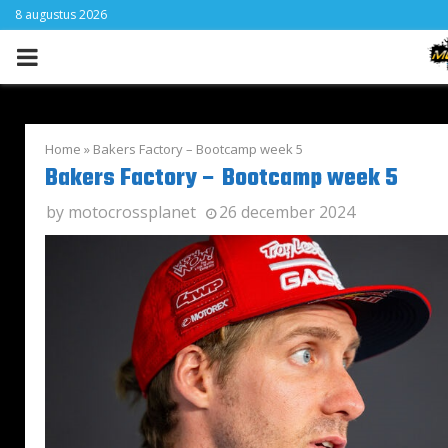
8 augustus 2026
PRIMARY
MENU
Home
»
Bakers Factory – Bootcamp week 5
Bakers Factory – Bootcamp week 5
by
motocrossplanet
26 december 2024