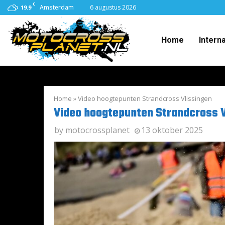
C
Amsterdam
6 augustus 2026
19.9
Home
Intern
Home
»
Video hoogtepunten Strandcross Vlissingen
Video hoogtepunten Strandcross V
by
motocrossplanet
13 oktober 2025