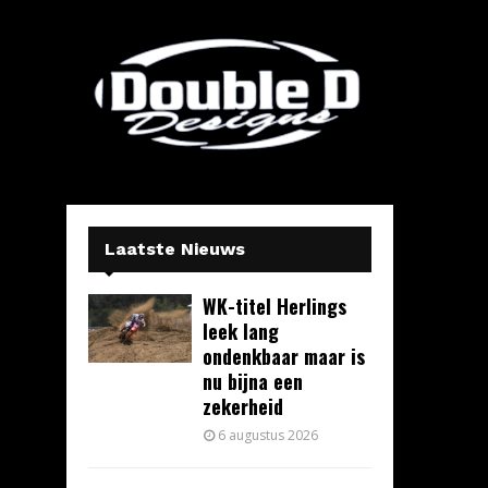
Laatste Nieuws
WK-titel Herlings
leek lang
ondenkbaar maar is
nu bijna een
zekerheid
6 augustus 2026