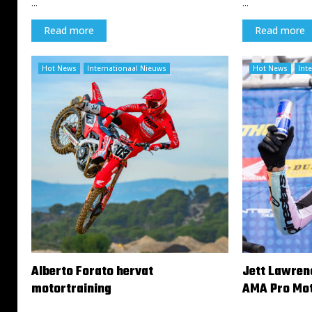
...
...
Read more
Read more
Hot News
Internationaal Nieuws
Hot News
Int
Alberto Forato hervat
Jett Lawrenc
motortraining
AMA Pro Mo
28 mei 2024
26 mei 2024