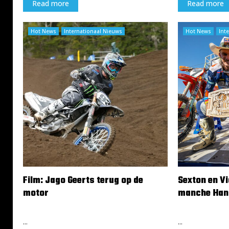
Read more
Read more
g
m
e
w
n
e
Hot News
Internationaal Nieuws
Hot News
Int
s
e
a
r
m
t
e
e
n
r
w
i
e
j
r
d
k
e
i
n
n
g
m
e
Film: Jago Geerts terug op de
Sexton en Vi
t
motor
manche Han
m
14 juni 2024
2 juni 2024
e
e
...
...