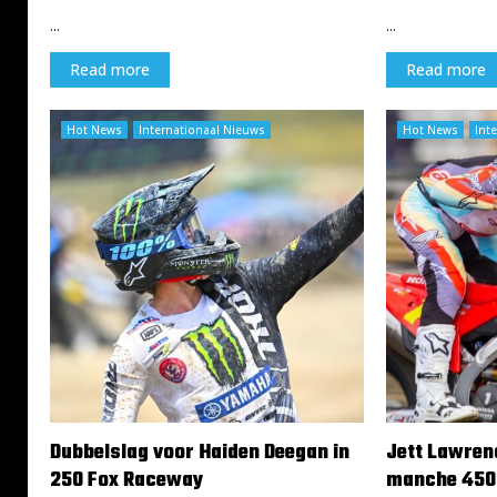
...
...
Read more
Read more
Hot News
Internationaal Nieuws
Hot News
Int
Dubbelslag voor Haiden Deegan in
Jett Lawrenc
250 Fox Raceway
manche 450