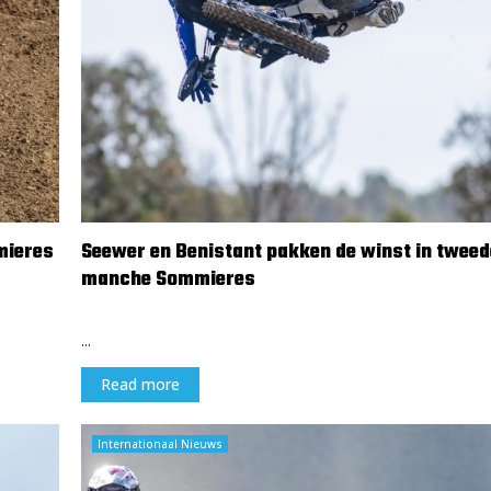
d
s
t
r
i
j
d
e
n
mieres
Seewer en Benistant pakken de winst in tweed
manche Sommieres
18 februari 2024
...
Read more
Internationaal Nieuws