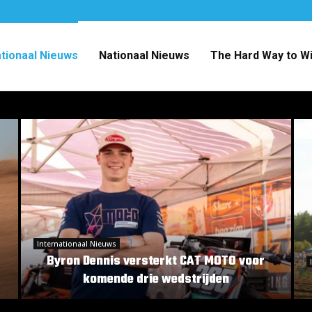
ationaal Nieuws
Nationaal Nieuws
The Hard Way to W
Internationaal Nieuws
Byron Dennis versterkt CAT MOTO voor
komende drie wedstrijden
B
E