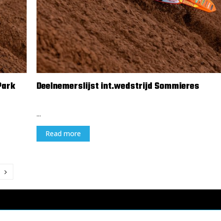
Park
Deelnemerslijst int.wedstrijd Sommieres
14 februari 2024
...
Read more