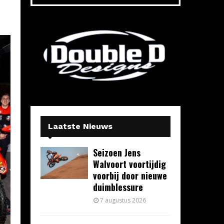
Laatste Nieuws
Seizoen Jens
Walvoort voortijdig
voorbij door nieuwe
duimblessure
7 augustus 2026