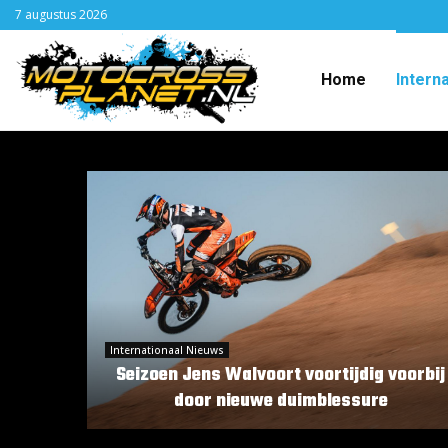
7 augustus 2026
Home
Intern
Internationaal Nieuws
Seizoen Jens Walvoort voortijdig voorbij
door nieuwe duimblessure
S