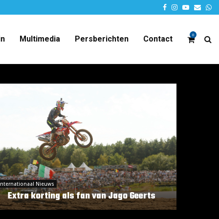
Facebook
Instagram
Youtube
Email
W
0
in
Multimedia
Persberichten
Contact
Internationaal Nieuws
Extra korting als fan van Jago Geerts