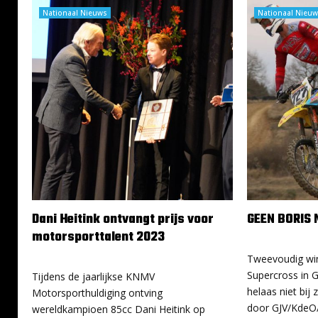
Nationaal Nieuws
Nationaal Nieuw
Dani Heitink ontvangt prijs voor
GEEN BORIS 
motorsporttalent 2023
14 januari 2024
14 januari 2024
Tweevoudig wi
Supercross in 
Tijdens de jaarlijkse KNMV
helaas niet bij 
Motorsporthuldiging ontving
door GJV/KdeO/
wereldkampioen 85cc Dani Heitink op