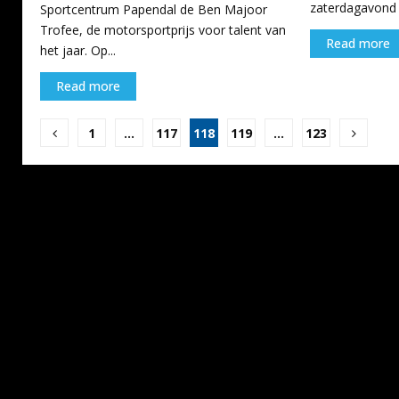
zaterdagavond ti
Sportcentrum Papendal de Ben Majoor
Trofee, de motorsportprijs voor talent van
Read more
het jaar. Op...
Read more
Berichten
1
…
117
118
119
…
123
paginering