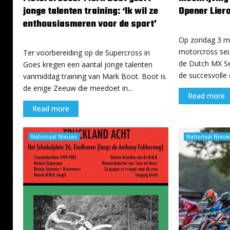
jonge talenten training: ‘Ik wil ze
Opener Lier
enthousiasmeren voor de sport’
16 januari 2024
17 januari 2024
Op zondag 3 ma
motorcross seiz
Ter voorbereiding op de Supercross in
de Dutch MX Se
Goes kregen een aantal jonge talenten
de succesvolle e
vanmiddag training van Mark Boot. Boot is
de enige Zeeuw die meedoet in...
Read more
Read more
Nationaal Nieuws
Nationaal Nieuw