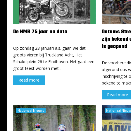
De NMB 75 jaar na dato
Datums Stre
zijn bekend 
16 januari 2024
is geopend
Op zondag 28 januari a.s. gaan we dat
15 januari 2024
groots vieren bij Truckland Acht, Het
Schakelplein 26 te Eindhoven. Het gaat een
De voorbereidin
groot feest worden met...
afgerond dus 
inschrijving te
Read more
bekend te maken
Read more
Nationaal Nieuws
Nationaal Nieuw