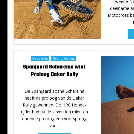
l
e
tweede Ne
y
n
deelname aa
m
Motocross bev
o
e
t
o
n
m
i
Headlines
Overig Nieuws
d
Spanjaard Schareina wint
d
Proloog Dakar Rally
e
5 januari 2024
l
l
De Spanjaard Tosha Schareina
i
heeft de proloog van de Dakar
j
Rally gewonnen. De HRC Honda-
k
rijder had na de zeventien minuten
s
durende proloog een voorsprong
t
van...
o
p