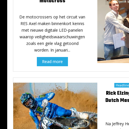
motocross
s
s
10 januari 2024
t
t
e
o
De motocrossers op het circuit van
e
m
RES Axel maken binnenkort kennis
t
g
met nieuwe digitale LED-panelen
a
e
waarop veiligheidswaarschuwingen
p
v
zoals een gele vlag getoond
p
i
worden. In januari...
e
n
i
g
Read more
n
s
d
v
e
e
D
r
Headline
a
g
Rick Elzin
k
u
Dutch Mas
a
n
r
n
R
i
a
n
l
g
Na Jeffrey H