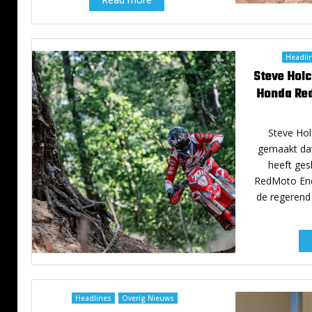
Headli
Steve Holc
Honda Re
Steve Ho
gemaakt dat
heeft ge
RedMoto End
de regerend
Headlines
Overig Nieuws