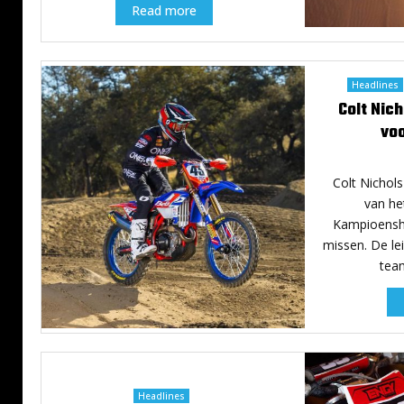
Read more
p
e
n
Headlines
Colt Nic
vo
Colt Nichols
van he
Kampioensh
missen. De le
team
Headlines