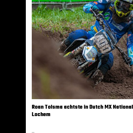
Roan Tolsma achtste in Dutch MX National
Lochem
8 april 2024
...