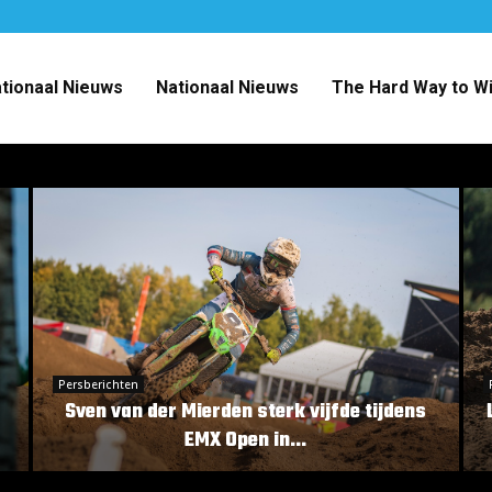
ationaal Nieuws
Nationaal Nieuws
The Hard Way to W
Persberichten
Sven van der Mierden sterk vijfde tijdens
EMX Open in...
S
L