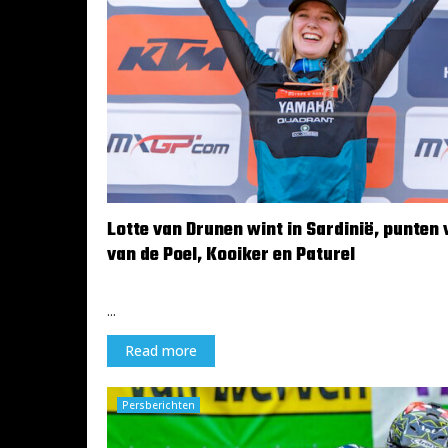
o
n
p
o
w
e
r
e
d
b
Lotte van Drunen wint in Sardinië, punten 
y
R
van de Poel, Kooiker en Paturel
e
9 april 2024
s
...
a
Read more
Persberichten