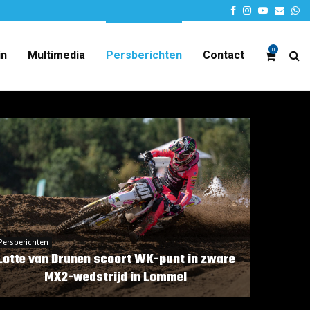
Facebook
Instagram
Youtube
Email
W
0
in
Multimedia
Persberichten
Contact
Persberichten
Lotte van Drunen scoort WK-punt in zware
MX2-wedstrijd in Lommel