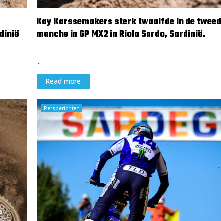
Kay Karssemakers sterk twaalfde in de twee
dinië
manche in GP MX2 in Riola Sardo, Sardinië.
8 april 2024
...
Read more
Persberichten