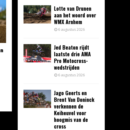
Lotte van Drunen
aan het woord over
WMX Arnhem
6 augustus 2026
Jed Beaton rijdt
an
laatste drie AMA
Pro Motocross-
wedstrijden
6 augustus 2026
Jago Geerts en
Brent Van Doninck
verkennen de
Keiheuvel voor
hoogmis van de
cross