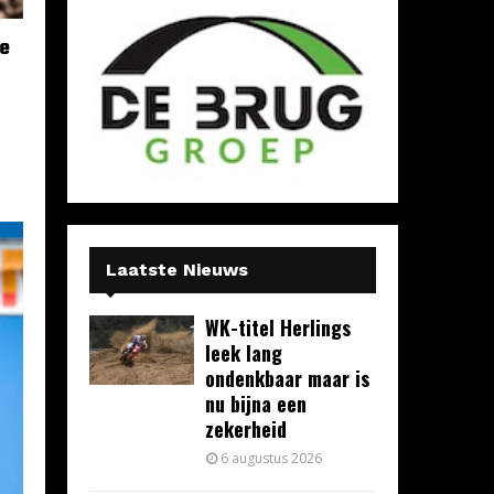
de
Laatste Nieuws
WK-titel Herlings
leek lang
ondenkbaar maar is
nu bijna een
zekerheid
6 augustus 2026