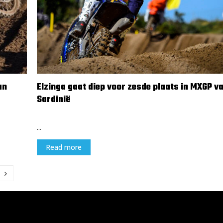
an
Elzinga gaat diep voor zesde plaats in MXGP v
Sardinië
8 april 2024
...
Read more