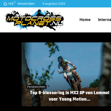
C
Amsterdam
6 augustus 2026
17.3
Home
Intern
Persberichten
Top 8-klassering in MX2 GP van Lommel
voor Young Motion...
T