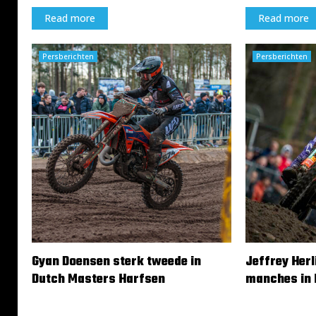
w
e
e
l
Read more
Read more
r
e
Persberichten
Persberichten
d
b
y
R
e
s
a
Gyan Doensen sterk tweede in
Jeffrey Herl
Dutch Masters Harfsen
manches in 
17 maart 2024
17 maart 2024