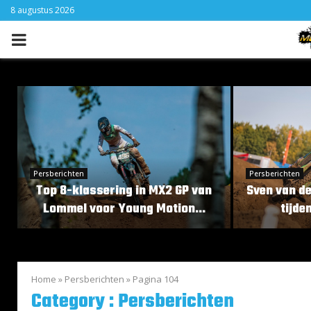
8 augustus 2026
PRIMARY
MENU
Persberichten
Persberichten
Top 8-klassering in MX2 GP van
Sven van de
Lommel voor Young Motion...
tijde
T
S
o
v
p
e
8
n
Home
»
Persberichten
»
Pagina 104
-
Category : Persberichten
v
k
a