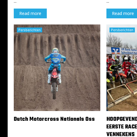
...
...
Read more
Read more
Persberichten
Persberichten
Dutch Motorcross Nationals Oss
HOOPGEVEND
EERSTE RACE
13 maart 2024
VENNEKENS
...